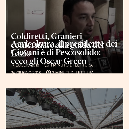
Coldiretti, Granieri
Agricoltura, il presidente dei
confermato alla guida del
Giovani è di Pescosolido:
Lazio
ecco gli Oscar Green
17 LUGLIO 2018
1 MINUTO DI LETTURA
24 GIUGNO 2018
2 MINUTI DI LETTURA