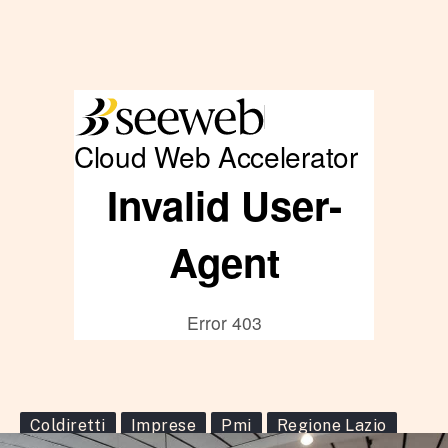
Coldiretti
Imprese
Pmi
Regione Lazio