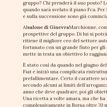
gruppo? Chi prenderà il suo posto? L
quando sarà svelato il piano Fca. Per 
e sulla successione sono già comincia
Al
salone di Ginevra
Marchionne, come
prospettive del gruppo. Di lui si potrà 
ritiene il migliore ceo del settore aut
fortunato con un grande fiuto per gli 
mette in testa un obiettivo lo raggiun
È stato così da quando nel giugno d
Fiat e iniziò una complicata ristruttu
prefallimentare. Certo il carattere s
secondo alcuni ai limiti dell’arroganza
anno che deve quadrare, poi gli obiett
Una ricetta a volte amara, ma che ha f
complessivamente in Borsa oltre 70 m