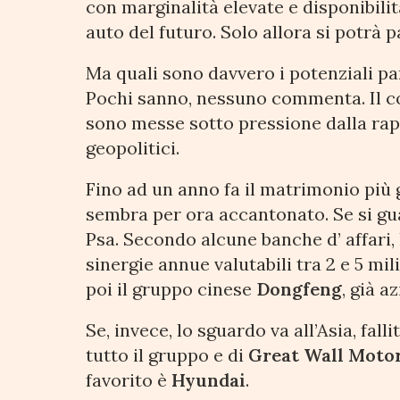
con marginalità elevate e disponibilit
auto del futuro. Solo allora si potrà p
Ma quali sono davvero i potenziali pa
Pochi sanno, nessuno commenta. Il co
sono messe sotto pressione dalla rapi
geopolitici.
Fino ad un anno fa il matrimonio più
sembra per ora accantonato. Se si gua
Psa. Secondo alcune banche d’ affari, 
sinergie annue valutabili tra 2 e 5 mil
poi il gruppo cinese
Dongfeng
, già a
Se, invece, lo sguardo va all’Asia, falli
tutto il gruppo e di
Great Wall Moto
favorito è
Hyundai
.