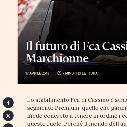
Il futuro di Fca Cas
Marchionne
17 APRILE 2018
7 MINUTI DI LETTURA
Lo stabilimento Fca di Cassino è strat
segmento Premium: quello che garanti
modo concreto a tenere in ordine i c
questo ruolo. Perché il mondo dell’a