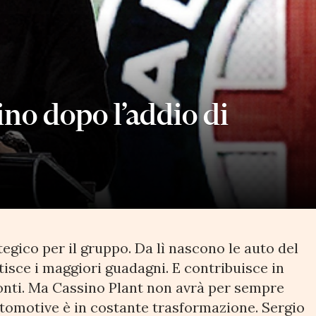
sino dopo l’addio di
egico per il gruppo. Da lì nascono le auto del
sce i maggiori guadagni. E contribuisce in
onti. Ma Cassino Plant non avrà per sempre
utomotive è in costante trasformazione. Sergio