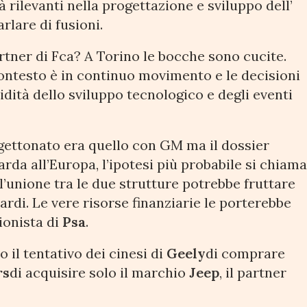
à rilevanti nella progettazione e sviluppo dell’
arlare di fusioni.
rtner di Fca? A Torino le bocche sono cucite.
ntesto è in continuo movimento e le decisioni
dità dello sviluppo tecnologico e degli eventi
 gettonato era quello con GM ma il dossier
rda all’Europa, l’ipotesi più probabile si chiam
l’unione tra le due strutture potrebbe fruttare
iardi. Le vere risorse finanziarie le porterebbe
zionista di
Psa
.
to il tentativo dei cinesi di
Geely
di comprare
rs
di acquisire solo il marchio
Jeep
, il partner