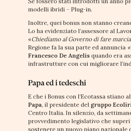
Se fossero stati introdotti un anno pi
modelli ibridi – Plug-in.
Inoltre, quei bonus non stanno creando
Lo ha evidenziato l’assessore al Lavo
«
Chiediamo al Governo di fare marcia
Regione fa la sua parte ed annuncia
«
Francesco De Angelis
quando era ass
infrastrutture con cui migliorare l’in
Papa ed i tedeschi
E che i Bonus con l’Ecotassa stiano 
Papa
, il presidente del
gruppo Ecolir
Centro Italia. In silenzio, da settiman
provvedimento legislativo che superi
sostenere un nuovo piano nazionale 