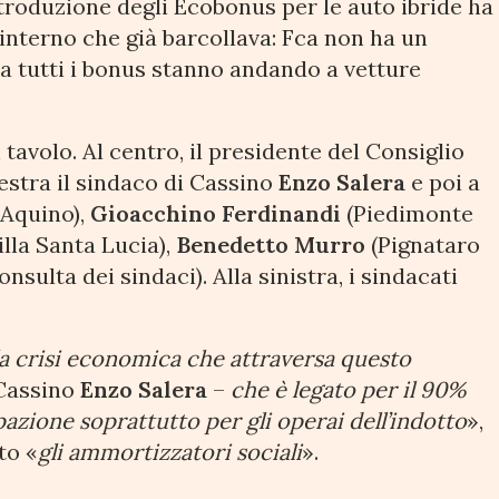
troduzione degli Ecobonus per le auto ibride ha
 interno che già barcollava: Fca non ha un
ora tutti i bonus stanno andando a vetture
tavolo. Al centro, il presidente del Consiglio
destra il sindaco di Cassino
Enzo Salera
e poi a
Aquino),
Gioacchino Ferdinandi
(Piedimonte
illa Santa Lucia),
Benedetto Murro
(Pignataro
sulta dei sindaci). Alla sinistra, i sindacati
a crisi economica che attraversa questo
 Cassino
Enzo Salera
–
che è legato per il 90%
pazione soprattutto per gli operai dell’indotto
»,
to «
gli ammortizzatori
sociali
».