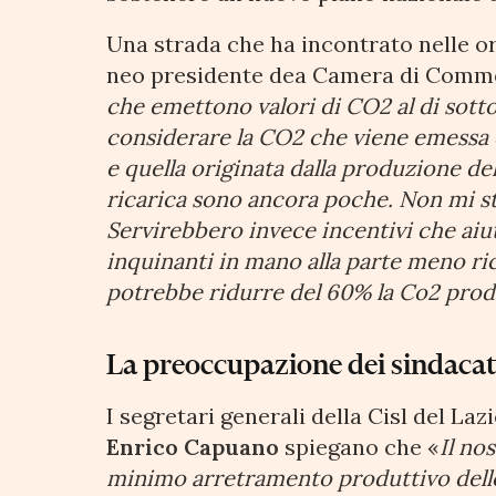
Una strada che ha incontrato nelle o
neo presidente dea Camera di Comme
che emettono valori di CO2 al di sott
considerare la CO2 che viene emessa du
e quella originata dalla produzione del
ricarica sono ancora poche. Non mi stu
Servirebbero invece incentivi che aiut
inquinanti in mano alla parte meno ri
potrebbe ridurre del 60% la Co2 prod
La preoccupazione dei sindacat
I segretari generali della Cisl del Laz
Enrico Capuano
spiegano che «
Il no
minimo arretramento produttivo dell