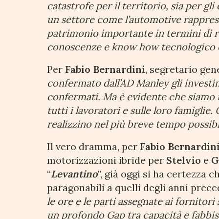
catastrofe per il territorio, sia per gli
un settore come l’automotive rapprese
patrimonio importante in termini di 
conoscenze e know how tecnologico 
Per
Fabio Bernardini
, segretario gen
confermato dall’AD Manley gli investime
confermati. Ma è evidente che siamo in
tutti i lavoratori e sulle loro famiglie
realizzino nel più breve tempo possibi
Il vero dramma, per
Fabio Bernardin
motorizzazioni ibride per
Stelvio
e
G
“
Levantino
”, già oggi si ha certezza
paragonabili a quelli degli anni prec
le ore e le parti assegnate ai fornito
un profondo Gap tra capacità e fabbi