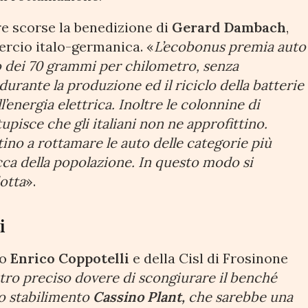
re scorse la benedizione di
Gerard Dambach
,
rcio italo-germanica. «
L’ecobonus premia auto
o dei 70 grammi per chilometro, senza
rante la produzione ed il riciclo della batterie
l’energia elettrica. Inoltre le colonnine di
pisce che gli italiani non ne approfittino.
ino a rottamare le auto delle categorie più
cca della popolazione. In questo modo si
otta
».
i
io
Enrico Coppotelli
e della Cisl di Frosinone
stro preciso dovere di scongiurare il benché
o stabilimento
Cassino Plant,
che sarebbe una