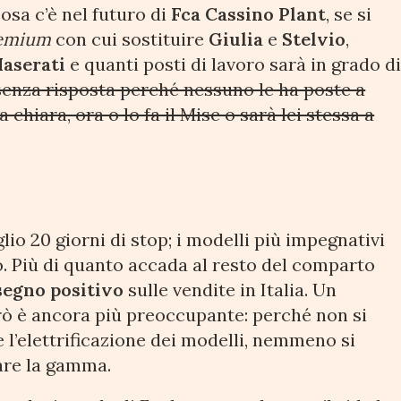
osa c’è nel futuro di
Fca Cassino Plant
, se si
emium
con cui sostituire
Giulia
e
Stelvio
,
aserati
e quanti posti di lavoro sarà in grado d
enza risposta perché nessuno le ha poste a
a chiara, ora o lo fa il Mise o sarà lei stessa a
uglio 20 giorni di stop; i modelli più impegnativi
 Più di quanto accada al resto del comparto
segno positivo
sulle vendite in Italia. Un
ò è ancora più preoccupante: perché non si
e l’elettrificazione dei modelli, nemmeno si
are la gamma.