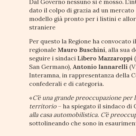
Dal Governo nessuno si è mosso. L’in
dato il colpo di grazia ad un mercato
modello già pronto per i listini e all
straniere
Per questo la Regione ha convocato il 
regionale
Mauro Buschini
, alla sua 
seguire i sindaci
Libero Mazzaroppi
(
San Germano),
Antonio Iannarelli
(V
Interamna, in rappresentanza della Con
confederali e di categoria.
«
C’è una grande preoccupazione per l
territorio
– ha spiegato il sindaco di
alla casa automobilistica. C’è preoccu
sottolineando che sono in esaurimen