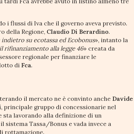
ù tardi Fca avrebbe avuto in listino almeno tre
 i flussi di Iva che il governo aveva previsto.
ro della Regione,
Claudio Di Berardino
.
 indietro su ecotassa ed Ecobonus
», intanto la
il rifinanziamento alla legge 46
» creata da
essore regionale per finanziare le
dotto di
Fca
.
alterando il mercato ne è convinto anche
Davide
i
, principale gruppo di concessionarie nel
e sta lavorando alla definizione di un
 il sistema Tassa/Bonus e vada invece a
di rottamazione.