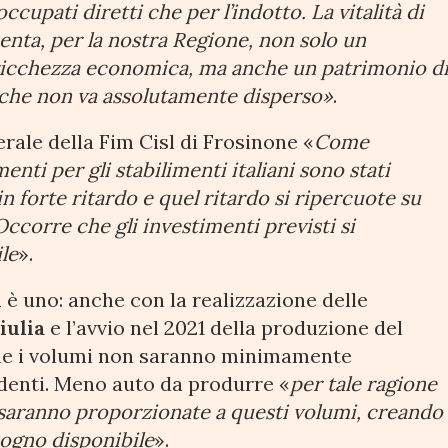
 occupati diretti che per l’indotto. La vitalità di
nta, per la nostra Regione, non solo un
ricchezza economica, ma anche un patrimonio d
che non va assolutamente disperso»
.
erale della Fim Cisl di Frosinone «
Come
nti per gli stabilimenti italiani sono stati
 forte ritardo e quel ritardo si ripercuote su
. Occorre che gli investimenti previsti si
le
».
i
è uno: anche con la realizzazione delle
iulia
e l’avvio nel 2021 della produzione del
 che i volumi non saranno minimamente
edenti. Meno auto da produrre «
per tale ragione
ri saranno proporzionate a questi volumi, creando
sogno disponibile
».