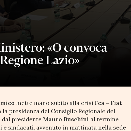
inistero: «O convoca
la Regione Lazio»
omico
mette mano subito alla crisi
Fca – Fiat
 la presidenza del Consiglio Regionale del
e dal presidente
Mauro Buschini
al termine
i e sindacati, avvenuto in mattinata nella sede