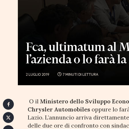
Fca, ultimatum al M
l’azienda o lo farà 
2 LUGLIO 2019
7 MINUTI DI LETTURA
O il
Ministero dello Sviluppo Econ
Chrysler Automobiles
oppure lo farà
Lazio. L’annuncio arriva direttament
delle due ore di confronto con sindac