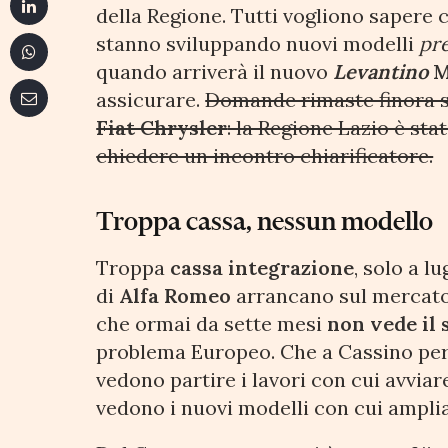
della Regione. Tutti vogliono sapere c
stanno sviluppando nuovi modelli
pr
quando arriverà il nuovo
Levantino
M
assicurare.
Domande rimaste finora s
Fiat Chrysler
: la Regione Lazio è stat
chiedere un incontro chiarificatore.
Troppa cassa, nessun modello
Troppa
cassa integrazione
, solo a l
di
Alfa Romeo
arrancano sul mercato.
che ormai da sette mesi
non vede il 
problema Europeo. Che a Cassino per
vedono partire i lavori con cui avviar
vedono i nuovi modelli con cui ampli