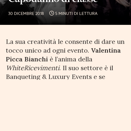
30 DICEMBRE 2018
5 MINUTI DI LETTURA
La sua creatività le consente di dare un
tocco unico ad ogni evento.
Valentina
Picca Bianchi
è l’anima della
WhiteRicevimenti
. Il suo settore è il
Banqueting & Luxury Events
e se
pensate che sia solo un’etichetta
appiccicata per darsi un tono non
sapete cosa sino le certificazioni Iso.
La sua società è una delle poche ad
avere ottenuto due patenti di qualità
mondiale certificate e riconosciute: