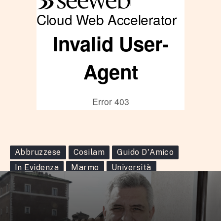
Abbruzzese
Cosilam
Guido D'Amico
In Evidenza
Marmo
Università