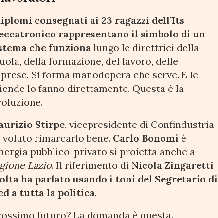
diplomi consegnati ai 23 ragazzi dell’Its
ccatronico rappresentano il simbolo di un
stema che funziona
lungo le direttrici della
uola, della formazione, del lavoro, delle
prese. Si forma manodopera che serve. E le
iende lo fanno direttamente. Questa è la
voluzione.
urizio Stirpe
, vicepresidente di Confindustria
 voluto rimarcarlo bene.
Carlo Bonomi
è
nergia pubblico-privato si proietta anche a
gione Lazio
. Il riferimento di
Nicola Zingaretti
lta ha parlato usando i toni del Segretario di
d a tutta la politica
.
prossimo futuro? La domanda è questa.