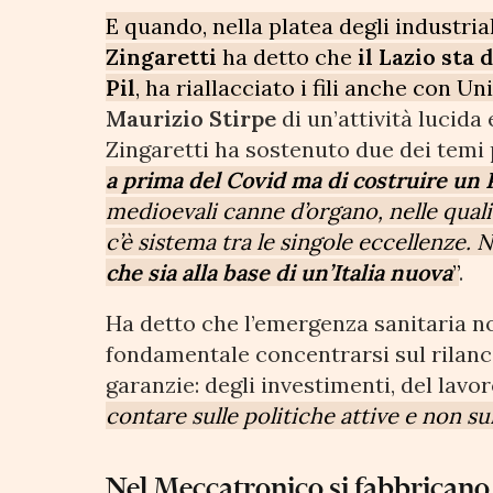
E quando, nella platea degli industria
Zingaretti
ha detto che
il Lazio sta
Pil
, ha riallacciato i fili anche con Un
Maurizio Stirpe
di un’attività lucida
Zingaretti ha sostenuto due dei temi 
a prima del Covid ma di costruire u
medioevali canne d’organo, nelle quali
c’è sistema tra le singole eccellenze. 
che sia alla base di un’Italia nuova
”
.
Ha detto che l’emergenza sanitaria n
fondamentale concentrarsi sul rilanci
garanzie: degli investimenti, del lav
contare sulle politiche attive e non sui
Nel Meccatronico si fabbricano 