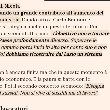
li,
Nicola
 dando un grande contributo all’aumento del
industria.
Dando atto a
Carlo Bonomi
e
 e strategica anche in questo territorio. Poi
più scomodi. Il primo:
“
L’obiettivo non è tornare
n Paese profondamente diverso
..
Superare le
 ognuno porta l’aria in alto per conto suo e non
Noi
dobbiamo ricostruire dal Lazio un sistema
on è ancora finita ma che in questo momento è
o economico. E la paura si batte con le
oro. Poi il secondo concetto scomodo:
“Bisogna
 sussidi. Non si vive di sussidi ma di lavoro
”
.
lavoratori