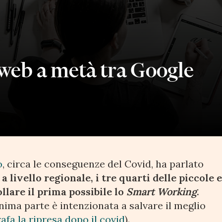
eweb a metà tra Google
o
, circa le conseguenze del Covid, ha parlato
a livello regionale, i tre quarti delle piccole 
lare il prima possibile lo
Smart Working
.
nima parte è intenzionata a salvare il meglio
afa la ripresa dopo il covid
).