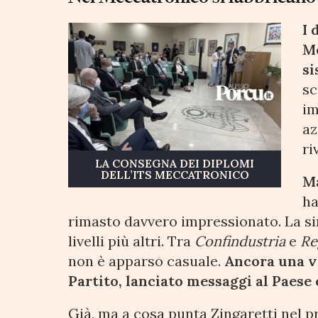
I 
Me
si
sc
im
az
ri
LA CONSEGNA DEI DIPLOMI
DELL’ITS MECCATRONICO
Ma
ha
rimasto davvero impressionato. La si
livelli più altri. Tra
Confindustria
e
Re
non è apparso casuale.
Ancora una vo
Partito, lanciato messaggi al Paese e
Già, ma a cosa punta Zingaretti nel 