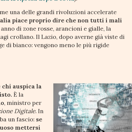
me una delle grandi rivoluzioni accelerate
talia piace proprio dire che non tutti i mali
 anno di zone rosse, arancioni e gialle, la
i crollano. Il Lazio, dopo averne già viste di
inge di bianco: vengono meno le più rigide
è
chi auspica la
isto.
È la
ao
, ministro per
ione Digitale
. In
rba un fascio:
se
ttuoso mettersi