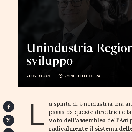
Unindustria-Regione
sviluppo
2 LUGLIO 2021
3 MINUTI DI LETTURA
L
a spinta di Unindustria, ma an
passa da queste direttrici e la
voto dell’assemblea dell’Asi
radicalmente il sistema delle