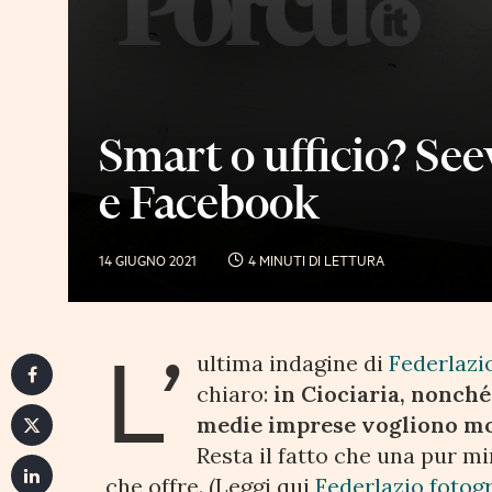
Smart o ufficio? Se
e Facebook
14 GIUGNO 2021
4 MINUTI DI LETTURA
L’
ultima indagine di
Federlazi
chiaro:
in Ciociaria, nonché 
medie imprese vogliono mol
Resta il fatto che una pur mi
che offre. (Leggi qui
Federlazio fotogr