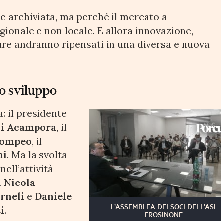
e archiviata, ma perché il mercato a
gionale e non locale. E allora innovazione,
ture andranno ripensati in una diversa e nuova
lo sviluppo
a: il presidente
i Acampora
, il
Pompeo
, il
ni
. Ma la svolta
ell’attività
a
Nicola
rneli
e
Daniele
L’ASSEMBLEA DEI SOCI DELL’ASI
i
.
FROSINONE