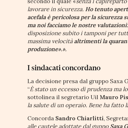
secondo il quale «
senza i capireparto
lavorare in sicurezza.
Ho tenuto apert
acefala è pericolosa per la sicurezza su
ma noi facciamo le nostre valutazioni
disposizione subito i tamponi per tutti
massima velocità
altrimenti la quara
produzione».».
I sindacati concordano
La decisione presa dal gruppo Saxa 
“
È stato un eccesso di prudenza ma l
sottolinea il segretario Uil
Mauro Pis
la salute di un operaio. Bene ha fatto 
Concorda
Sandro Chiarlitti
, Segreta
alle cautele adottate dal guppo
Saxa 