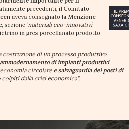
larmente importante per il
iatamente precedenti, il Comitato
IL PRE
CONSEG
reen
aveva consegnato la
Menzione
VENERD
e
, sezione ‘
materiali eco-innovativi
’
SAXA G
ietrino in gres porcellanato prodotto
la costruzione di un processo produttivo
e ammodernamento di impianti produttivi
e economia circolare e
salvaguardia dei posti di
 colpiti dalla crisi economica”.