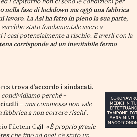
 ed i capiturno non ci sono le condizioni per
o nella fase di lockdown ma oggi una fabbrica
l lavoro. La Asl ha fatto in pieno la sua parte,
:
sarebbe stato fondamentale avere a
 i casi potenzialmente a rischio. E averli con la
ntena corrisponde ad un inevitabile fermo
Gres
trova d’accordo i sindacati.
o condividiamo perché
–
CORONAVIRU
MEDICI IN T
citelli
–
una commessa non vale
EFFETTUANO
la fabbrica a non correre rischi
”.
TAMPONE. FO
SARA MINELL
IMAGOECONO
rio Filctem Cgil: «
È proprio grazie
Gres
che fino ad oggi c’è stato un