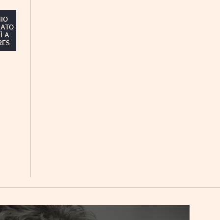
MIO
NATO
Ì A
RES