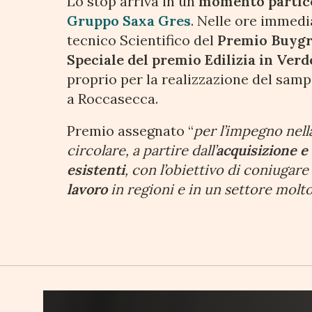
Lo stop arriva in un
momento partico
Gruppo Saxa Gres
. Nelle ore immed
tecnico Scientifico del
Premio Buyg
Speciale del premio Edilizia in Verd
proprio per la realizzazione del samp
a Roccasecca.
Premio assegnato “
per l’impegno nel
circolare, a partire dall’
acquisizione 
esistenti
, con l’obiettivo di coniugar
lavoro
in regioni e in un settore molto