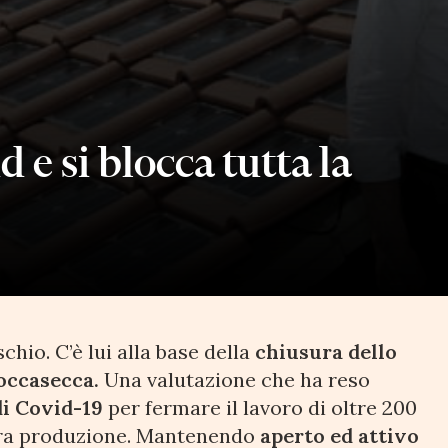
 e si blocca tutta la
chio. C’è lui alla base della
chiusura dello
occasecca.
Una valutazione che ha reso
di Covid-19
per fermare il lavoro di oltre 200
tera produzione. Mantenendo
aperto ed attivo