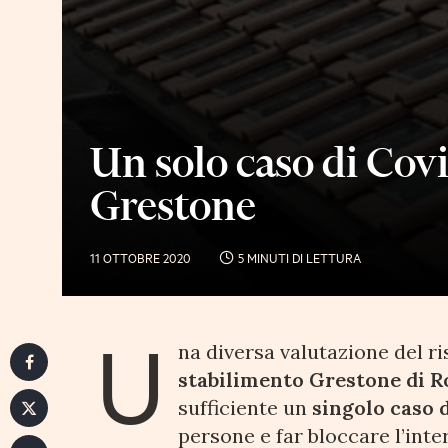
Un solo caso di Covid
Grestone
11 OTTOBRE 2020
5 MINUTI DI LETTURA
U
na diversa valutazione del ris
stabilimento Grestone di R
sufficiente un
singolo caso 
persone e far bloccare l’in