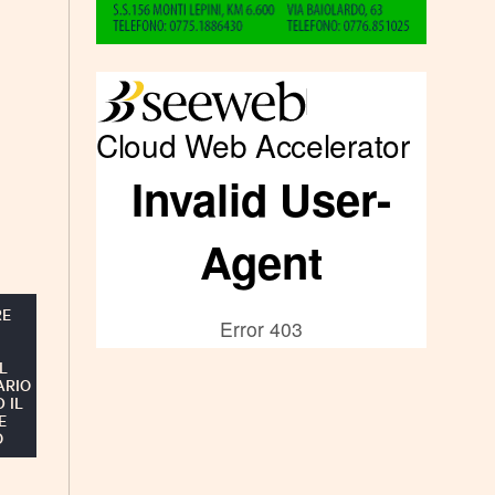
RE
L
ARIO
 IL
E
O