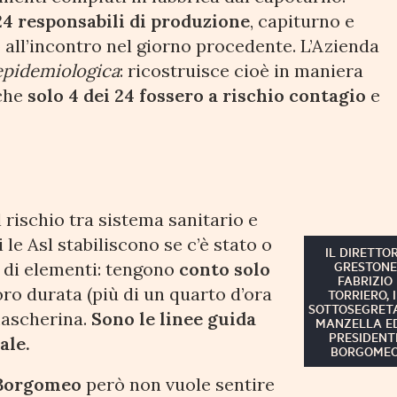
24 responsabili di produzione
, capiturno e
 all’incontro nel giorno procedente. L’Azienda
epidemiologica
: ricostruisce cioè in maniera
 che
solo 4 dei 24 fossero a rischio contagio
e
 rischio tra sistema sanitario e
 le Asl stabiliscono se c’è stato o
IL DIRETTO
GRESTONE
 di elementi: tengono
conto solo
FABRIZIO
loro durata (più di un quarto d’ora
TORRIERO, I
SOTTOSEGRET
mascherina.
Sono le linee guida
MANZELLA ED
PRESIDENT
ale.
BORGOME
 Borgomeo
però non vuole sentire