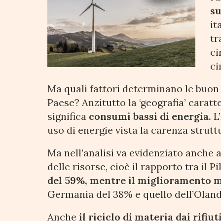
su
it
tr
ci
ci
Ma quali fattori determinano le buon
Paese? Anzitutto la ‘geografia’ carat
significa
consumi bassi di energia.
L’
uso di energie vista la carenza strutt
Ma nell’analisi va evidenziato anche alt
delle risorse, cioè il rapporto tra il 
del 59%, mentre il miglioramento me
Germania del 38% e quello dell’Oland
Anche
il riciclo di materia dai rifiu