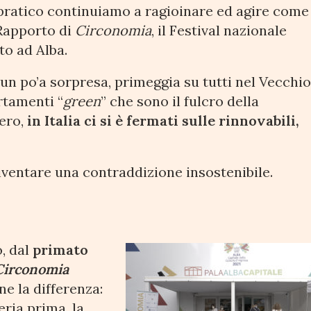
 pratico continuiamo a ragioinare ed agire come
Rapporto di
Circonomia
, il Festival nazionale
to ad Alba.
e un po’a sorpresa, primeggia su tutti nel Vecchi
rtamenti “
green
” che sono il fulcro della
ero,
in Italia ci si è fermati sulle rinnovabili,
iventare una contraddizione insostenibile.
o, dal
primato
Circonomia
ne la differenza:
ria prima, la