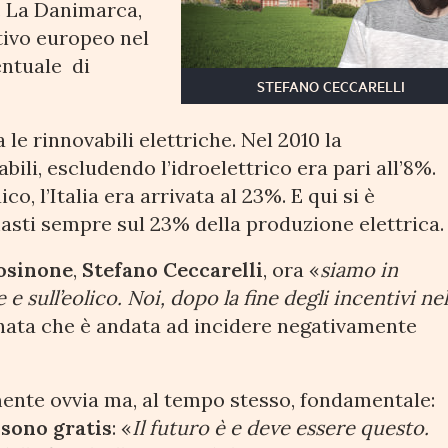
%. La Danimarca,
tivo europeo nel
entuale di
STEFANO CECCARELLI
e rinnovabili elettriche. Nel 2010 la
ili, escludendo l’idroelettrico era pari all’8%.
co, l’Italia era arrivata al 23%. E qui si è
imasti sempre sul 23% della produzione elettrica
rosinone
,
Stefano Ceccarelli
, ora «
siamo in
 e sull’eolico. Noi, dopo la fine degli incentivi ne
enata che è andata ad incidere negativamente
ente ovvia ma, al tempo stesso, fondamentale:
 sono gratis
: «
Il futuro è e deve essere questo.