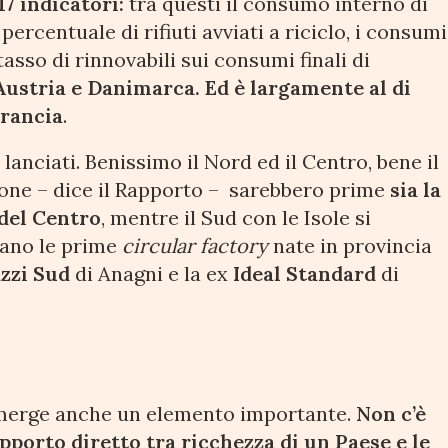
17 indicatori:
tra questi il consumo interno di
percentuale di rifiuti avviati a riciclo, i consumi
l tasso di rinnovabili sui consumi finali di
 Austria e Danimarca. Ed è largamente al di
Francia
.
 lanciati. Benissimo il Nord ed il Centro, bene il
ione – dice il Rapporto – sarebbero prime
sia la
del Centro
, mentre il Sud con le Isole si
cano le prime
circular factory
nate in provincia
zzi Sud
di Anagni e la ex
Ideal Standard
di
erge anche un elemento importante.
Non c’è
pporto diretto tra ricchezza di un Paese e le