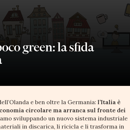
oco green: la sfida
a
dell’Olanda e ben oltre la Germania:
l’Italia è
economia circolare ma arranca sul fronte dei
amo sviluppando un nuovo sistema industriale
iali in discarica, li ricicla e li trasforma in