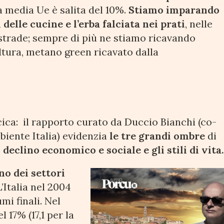
a media Ue è salita del 10%.
Stiamo imparando
delle cucine e l’erba falciata nei prati
, nelle
e strade; sempre di più ne stiamo ricavando
oltura, metano green ricavato dalla
cica: il rapporto curato da Duccio Bianchi (co-
biente Italia) evidenzia
le tre grandi ombre
di
l declino economico e sociale e gli stili di vita
no dei settori
 L’Italia nel 2004
mi finali. Nel
 17% (17,1 per la