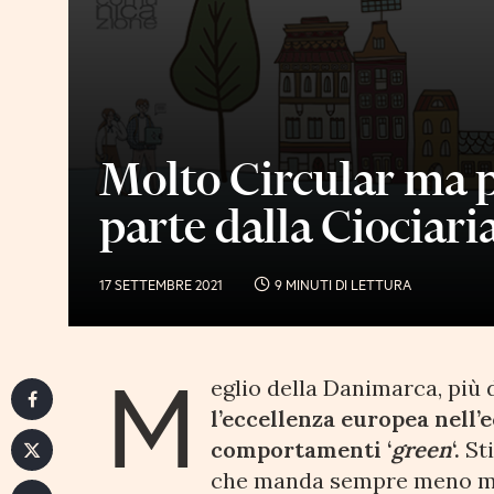
Molto Circular ma p
parte dalla Ciociari
17 SETTEMBRE 2021
9 MINUTI DI LETTURA
M
eglio della Danimarca, più 
l’eccellenza europea nell’
comportamenti ‘
green
‘.
Sti
che manda sempre meno mater