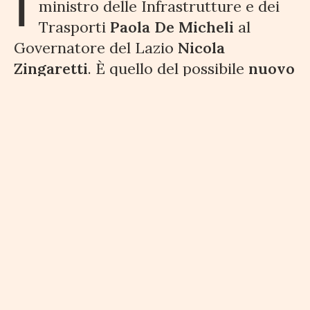
I
ministro delle Infrastrutture e dei
Trasporti
Paola De Micheli
al
Governatore del Lazio
Nicola
Zingaretti
. È quello del possibile
nuovo
timoniere dei porti di Civitavecchia,
Gaeta e Fiumicino
. Il ministro ha
proposto al governatore il nome di
Pino Musolino
attuale commissario del
Porto di Venezia
.