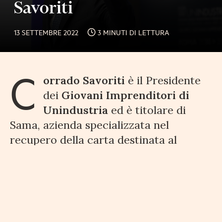
Savoriti
13 SETTEMBRE 2022
3 MINUTI DI LETTURA
C
orrado Savoriti
è il Presidente
dei
Giovani Imprenditori di
Unindustria
ed è titolare di
Sama, azienda specializzata nel
recupero della carta destinata al
macero. Da oltre 40 anni recupera e
rimette in commercio la carta dalla
raccolta differenziata urbana, da
giornali e riviste, negozi e
supermercati, tipografie.