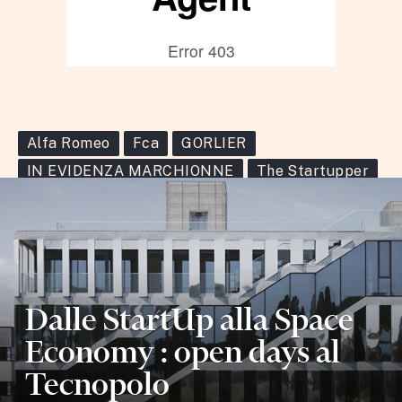
Alfa Romeo
Fca
GORLIER
IN EVIDENZA MARCHIONNE
The Startupper
Dalle StartUp alla Space
Economy : open days al
Tecnopolo