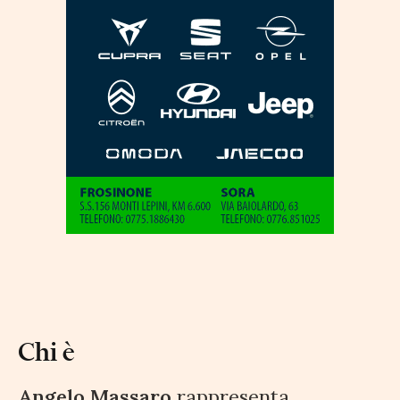
Chi è
Angelo Massaro
rappresenta