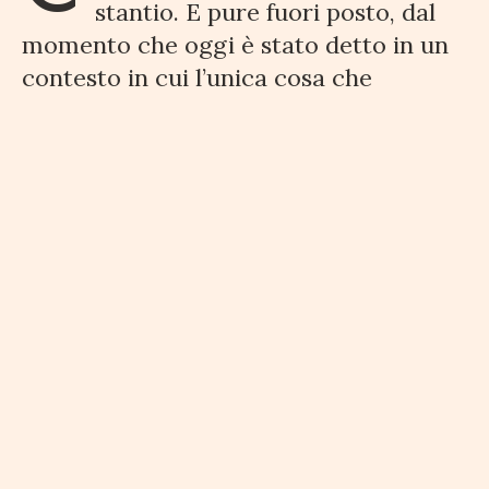
stantio. E pure fuori posto, dal
momento che oggi è stato detto in un
contesto in cui l’unica cosa che
riguarda Cassino Plant è una Maserati
e non un modello del biscione.
Di
concreto quindi c’è poco o niente e
chi si aspettava una declinazione
anno per anno delle produzioni nello
stabilimento Stellantis Cassino Plant
è rimasto deluso.