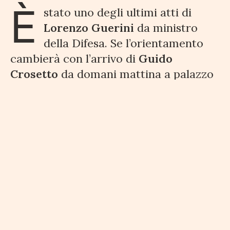
È
stato uno degli ultimi atti di
Lorenzo Guerini
da ministro
della Difesa. Se l’orientamento
cambierà con l’arrivo di
Guido
Crosetto
da domani mattina a palazzo
Baracchini nessuno lo può sapere. Ma
nel momento in cui cala il sipario
sull’esecutivo Draghi
la difesa non ha
alcuna intenzione di trasformare
l’aeroporto militare Moscardini in
uno scalo per passeggeri o merci
;
valuta la possibilità di trasformarlo in
un’area per la produzione di energia
elettrica da fonti rinnovabili.