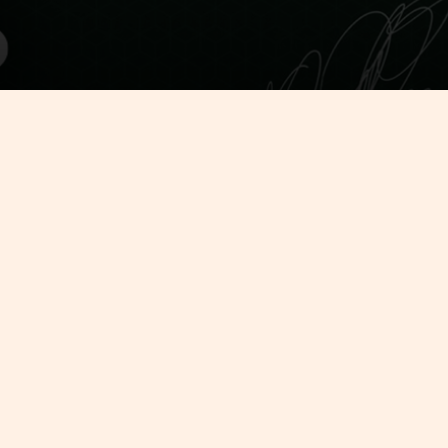
e cammino su strade
adrate: come un piccolo ‘
Colosseo quadrato
’ il
a che domina l’Eur. Di fronte invece le colonne
 secoli hanno retto gli acquedotti con cui Roma
iente asfalto a terra: tutto è lastricato da
igio del basalto al rosa del granito fino al nero
risce pedonali, realizzate inserendo i sampietrin