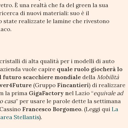
etro. È una realtà che fa del green la sua
ricerca di nuovi materiali: suo è il
 state realizzate le lamine che rivestono
naco.
ristalli di alta qualità per i modelli di auto
L’azienda vuole capire
quale ruolo giocherà lo
el futuro scacchiere mondiale
della
Mobilità
wer4Future
(Gruppo
Fincantieri
) di realizzare
am la prima
GigaFactory n
el Lazio “
equivale ad
o casa
” per usare le parole dette la settimana
a Cassino
Francesco Borgomeo
. (Leggi qui
La
’area Stellantis
).