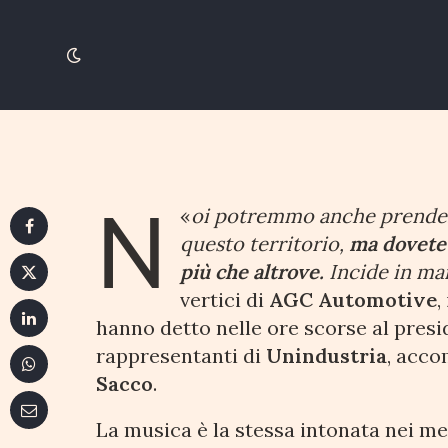
AGC Automotive pro
tagliate i costi elettr
30 SETTEMBRE 2021
4 MINUTI DI LETTURA
N
«
oi potremmo anche prendere 
questo territorio,
ma dovete 
più che altrove.
Incide in man
vertici di
AGC Automotive
,
hanno detto nelle ore scorse al pres
rappresentanti di
Unindustria
, acco
Sacco
.
La musica è la stessa intonata nei me