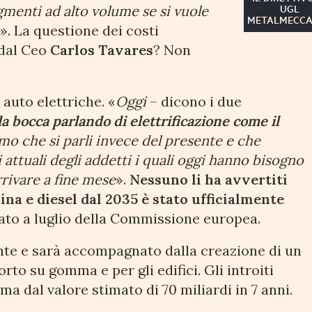
UGL
gmenti ad alto volume se si vuole
METALMECCA
o
». La questione dei costi
 dal Ceo
Carlos Tavares
? Non
 auto elettriche. «
Oggi
– dicono i due
la bocca parlando di elettrificazione come il
o che si parli invece del presente e che
 attuali degli addetti i quali oggi hanno bisogno
rrivare a fine mese
».
Nessuno li ha avvertiti
ina e diesel dal 2035 è stato ufficialmente
ato a luglio della Commissione europea.
nte e sarà accompagnato dalla creazione di un
to su gomma e per gli edifici. Gli introiti
ima dal valore stimato di 70 miliardi in 7 anni.