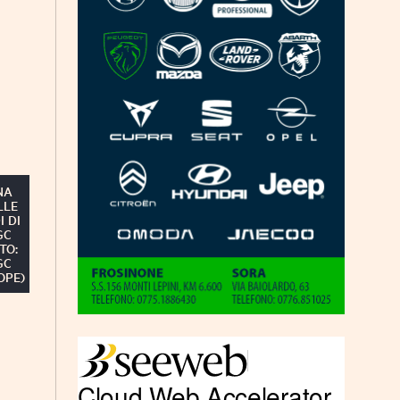
NA
LLE
I DI
GC
TO:
GC
OPE)