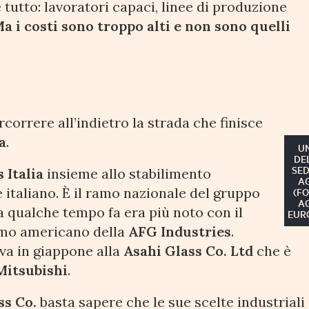
 tutto: lavoratori capaci, linee di produzione
a i costi sono troppo alti e non sono quelli
correre all’indietro la strada che finisce
a
.
U
DE
SED
s Italia
insieme allo stabilimento
A
e italiano. È il ramo nazionale del gruppo
(FO
A
a qualche tempo fa era più noto con il
EUR
ramo americano della
AFG Industries
.
iva in giappone alla
Asahi Glass Co. Ltd
che è
Mitsubishi
.
ss Co.
basta sapere che le sue scelte industriali