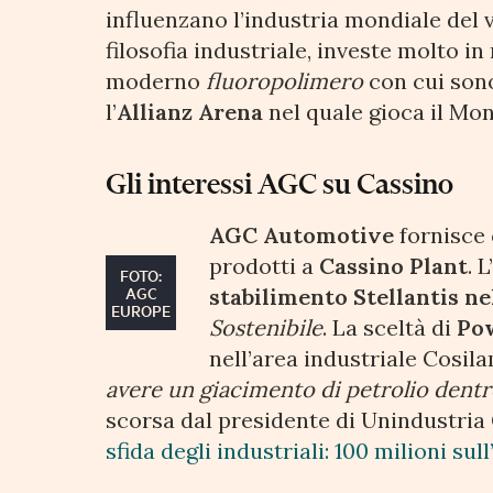
influenzano l’industria mondiale del v
filosofia industriale, investe molto in 
moderno
fluoropolimero
con cui sono
l’
Allianz Arena
nel quale gioca il Mo
Gli interessi AGC su Cassino
AGC Automotive
fornisce c
prodotti a
Cassino Plant
. 
FOTO:
AGC
stabilimento Stellantis n
EUROPE
Sostenibile
. La sceltà di
Po
nell’area industriale Cosil
avere un giacimento di petrolio dentr
scorsa dal presidente di Unindustri
sfida degli industriali: 100 milioni sull