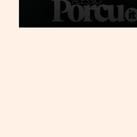
Piacere Materazzi 
Grestone
29 SETTEMBRE 2021
5 MINUTI DI LETTURA
A
rchi in sequenza e linee squ
Palazzo della Civiltà Italian
sono quelle
morbide
che per
ha costruito la sua civiltà. N
sampietrini in tonalità diverse, dal gr
dell’ossidiana; al centro ci sono le st