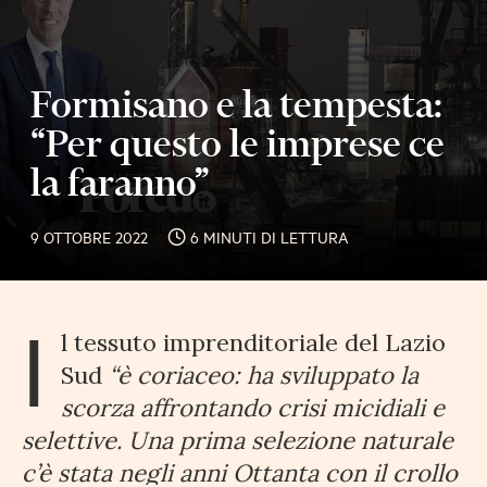
Formisano e la tempesta:
“Per questo le imprese ce
la faranno”
9 OTTOBRE 2022
6 MINUTI DI LETTURA
I
l tessuto imprenditoriale del Lazio
Sud
“è coriaceo: ha sviluppato la
scorza affrontando crisi micidiali e
selettive. Una prima selezione naturale
c’è stata negli anni Ottanta con il crollo