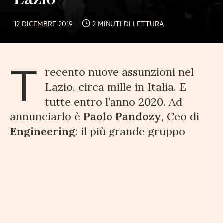
12 DICEMBRE 2019
2 MINUTI DI LETTURA
T
recento nuove assunzioni nel
Lazio, circa mille in Italia. E
tutte entro l’anno 2020. Ad
annunciarlo è
Paolo Pandozy
, Ceo di
Engineering
: il più grande gruppo
tecnologico italiano. Accompagna le
aziende pubbliche e private attraverso
la digitalizzazione, governando quelle
che vengono definite “
tecnologie
abilitanti di ultima frontiera
“: AI, Cloud,
Big Data, Blockchain, AR/RA.