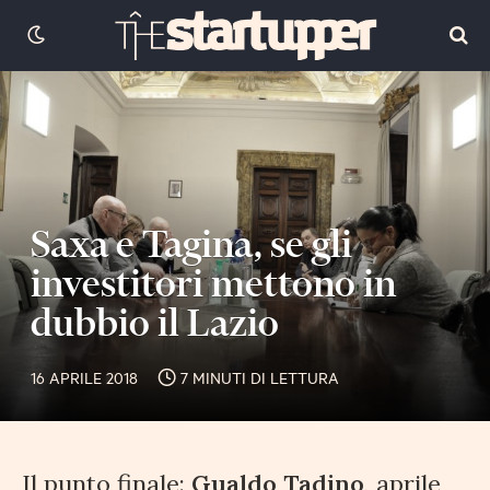
Saxa e Tagina, se gli
investitori mettono in
dubbio il Lazio
16 APRILE 2018
7 MINUTI DI LETTURA
Il punto finale:
Gualdo Tadino
, aprile