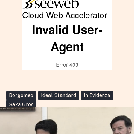
Borgomeo
Ideal Standard
In Evidenza
Saxa Gres