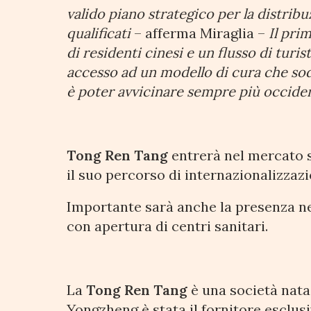
valido piano strategico per la distrib
qualificati
– afferma Miraglia –
Il pri
di residenti cinesi e un flusso di tur
accesso ad un modello di cura che sodd
è poter avvicinare sempre più occiden
Tong Ren Tang
entrerà nel mercato s
il suo percorso di internazionalizzazi
Importante sarà anche la presenza ne
con apertura di centri sanitari.
La
Tong Ren Tang
è una società nata 
Yongzheng è stata il fornitore esclusi