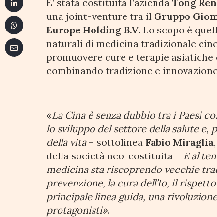
E’ stata costituita l’azienda
Tong Ren
una joint-venture tra il
Gruppo Giom
Europe Holding B.V
. Lo scopo è quel
naturali di medicina tradizionale cine
promuovere cure e terapie asiatiche e
combinando tradizione e innovazione
«
La Cina è senza dubbio tra i Paesi c
lo sviluppo del settore della salute e, p
della vita
– sottolinea
Fabio Miraglia
della società neo-costituita –
E al te
medicina sta riscoprendo vecchie tradi
prevenzione, la cura dell’Io, il rispett
principale linea guida, una rivoluzion
protagonisti»
.