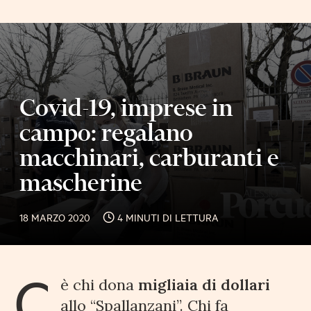
Covid-19, imprese in
campo: regalano
macchinari, carburanti e
mascherine
18 MARZO 2020
4 MINUTI DI LETTURA
C
è chi dona
migliaia di dollari
allo “Spallanzani”. Chi fa