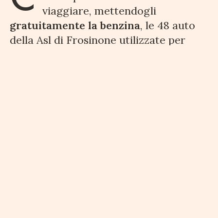
viaggiare, mettendogli
gratuitamente la benzina
, le 48 auto
della Asl di Frosinone utilizzate per
raggiungere i pazienti e sottoporli al
test sul Covid-19. C’è chi mette a
disposizione altre
auto nuove per
incrementare la flotta
e compra i
preziosi
macchinari necessari per
l’ospedale
Santa Scolastica di Cassino.
Ma anche chi chiede di
omologare un
proprio tessuto
per
costruire le
mascherine
che oggi valgono come
l’oro.