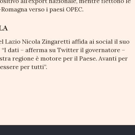
itivo all’export nazionale, mentre flettono le
a-Romagna verso i paesi OPEC.
OLA
l Lazio Nicola Zingaretti affida ai social il suo
. “I dati – afferma su Twitter il governatore –
stra regione è motore per il Paese. Avanti per
essere per tutti”.