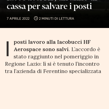
cassa per salvare i posti
7 APRILE 2022
2 MINUTI DI LETTURA
I
posti lavoro alla Iacobucci HF
Aerospace sono salvi
. L’accordo è
stato raggiunto nel pomeriggio in
Regione Lazio: lì si è tenuto l’incontro
tra l’azienda di Ferentino specializzata
nella produzione di componenti interni
per aerei, l’assessorato al Lavoro ed i
sindacati. (Leggi qui:
Energia,
Iacobucci HF annuncia il licenziamento
collettivo
).