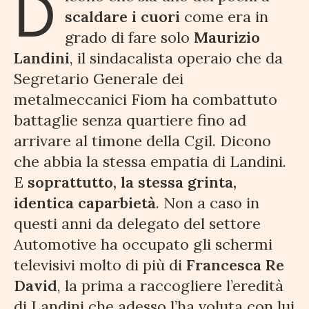
D
scaldare i cuori
come era in
grado di fare solo
Maurizio
Landini
, il sindacalista operaio che da
Segretario Generale dei
metalmeccanici Fiom ha combattuto
battaglie senza quartiere fino ad
arrivare al timone della Cgil. Dicono
che abbia la stessa empatia di Landini.
E
soprattutto, la stessa grinta,
identica caparbietà
. Non a caso in
questi anni da delegato del settore
Automotive ha occupato gli schermi
televisivi molto di più di
Francesca Re
David
, la prima a raccogliere l’eredità
di Landini che adesso l’ha voluta con lui