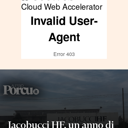
Iacobucci HF, un anno di