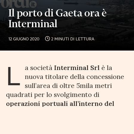
Il porto di Gaeta ora è
Interminal
12 GIUGNO 2020
2 MINUTI DI LETTURA
L
a società
Interminal Srl
è la
nuova titolare della concessione
sull’area di oltre 5mila metri
quadrati per lo svolgimento di
operazioni portuali all’interno del
porto commerciale di Gaeta
. L’atto è
stato firmato presso la sede di
Fiumicino.