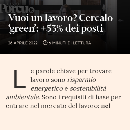
Vuoi un lavoro? Cercalo
‘green’: +53% dei posti
26 APRILE 2022
6 MINUTI DI LETTURA
L
e parole chiave per trovare
lavoro sono
risparmio
energetico
e
sostenibilità
ambientale
. Sono i requisiti di base per
entrare nel mercato del lavoro:
nel
2021 le imprese hanno richiesto
competenze
green
al 76,3% delle