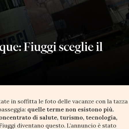
ue: Fiuggi sceglie il
tate in soffitta le foto delle vacanze con la tazza
passeggia:
quelle terme non esistono più.
oncentrato di salute, turismo, tecnologia,
Fiuggi diventano questo. L’annuncio è stato