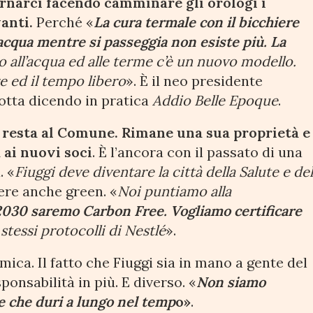
rnarci facendo camminare gli orologi i
anti.
Perché «
La cura termale con il bicchiere
acqua mentre si passeggia non esiste più. La
 all’acqua ed alle terme c’è un nuovo modello.
re ed il tempo libero
». È il neo presidente
rotta dicendo in pratica
Addio
Belle Epoque
.
 resta al Comune. Rimane una sua proprietà e
 ai nuovi soci
. È l’ancora con il passato di una
. «
Fiuggi deve diventare la città della Salute e de
sere anche green. «
Noi puntiamo alla
 2030 saremo Carbon Free. Vogliamo certificare
stessi protocolli di Nestlé
».
mica. Il fatto che Fiuggi sia in mano a gente del
ponsabilità in più. E diverso. «
Non siamo
e che duri a lungo nel temp
o»
.