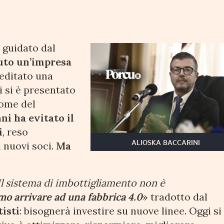
 guidato dal
uto un’impresa
reditato una
i si è presentato
nome del
ni ha evitato il
i
, reso
ALIOSKA BACCARINI
i nuovi soci.
Ma
Il sistema di imbottigliamento non è
mo arrivare ad una fabbrica 4.0
» tradotto dal
isti
: bisognerà investire su nuove linee. Oggi si