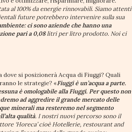
ttivo è ottimizzare, risparmiare, migliorare.
ta al 100% da energie rinnovabili
.
Siamo attenti
entali future potrebbero intervenire sulla sua
’ambiente: ci sono aziende che hanno una
uzione pari a 0,08
litri per litro prodotto. Noi ci
 dove si posizionerà Acqua di Fiuggi? Quali
ranno le strategie? «
Fiuggi è un’acqua a parte.
ssuna è omologabile alla Fiuggi. Per questo non
dremo ad aggredire il grande mercato delle
que minerali ma resteremo nel segmento
ll’alta qualità
. I nostri nuovi percorso sono il
ttore ‘Horeca’ cioè Hotellerie, restourant and