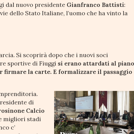
uggi dal nuovo presidente
Gianfranco Battisti
:
ie dello Stato Italiane, l’uomo che ha vinto la
marcia. Si scoprirà dopo che i nuovi soci
ure sportive di Fiuggi
si erano attardati al pian
er firmare la carte. E formalizzare il passaggio
imprenditoria.
presidente di
rosinone Calcio
e migliori stadi
nco c’