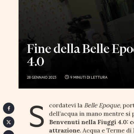
Fine della Belle Epoq
4.0
28 GENNAIO 2023
9 MINUTI DI LETTURA
S
cordatevi la
Belle Epoque
, por
dell’acqua in mano mentre si 
Benvenuti nella Fiuggi 4.0: c
attrazione
. Acqua e Terme di 