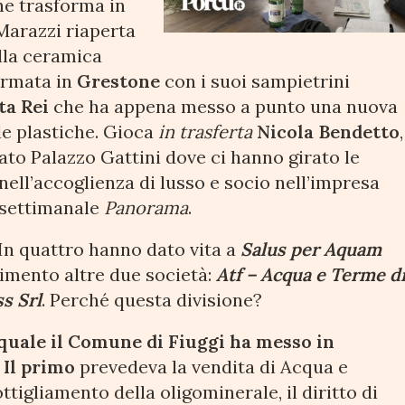
che trasforma in
Marazzi riaperta
lla ceramica
ormata in
Grestone
con i suoi sampietrini
ta Rei
che ha appena messo a punto una nuova
le plastiche. Gioca
in trasferta
Nicola Bendetto
,
tato Palazzo Gattini dove ci hanno girato le
nell’accoglienza di lusso e socio nell’impresa
 settimanale
Panorama
.
 In quattro hanno dato vita a
Salus per Aquam
rimento altre due società:
Atf – Acqua e Terme d
s Srl
. Perché questa divisione?
 quale il Comune di Fiuggi ha messo in
.
Il primo
prevedeva la vendita di Acqua e
ttigliamento della oligominerale, il diritto di