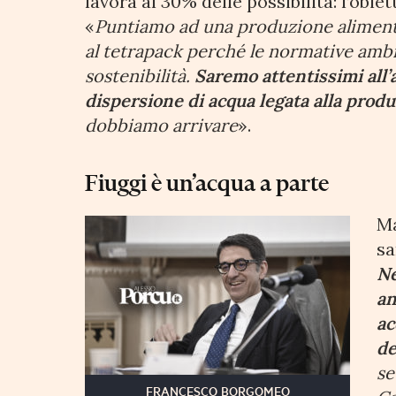
lavora al 30% delle possibilità: l’obie
«
Puntiamo ad una produzione alimenta
al tetrapack perché le normative ambi
sostenibilità.
Saremo attentissimi all
dispersione di acqua legata alla prod
dobbiamo arrivare
».
Fiuggi è un’acqua a parte
Ma
sa
Ne
an
ac
de
se
FRANCESCO BORGOMEO