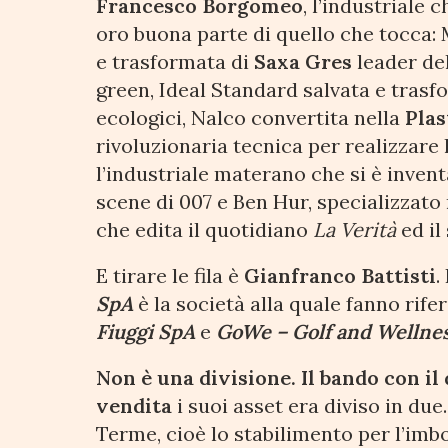
Francesco Borgomeo
, l’industriale 
oro buona parte di quello che tocca: 
e trasformata di
Saxa Gres
leader de
green, Ideal Standard salvata e trasf
ecologici, Nalco convertita nella
Plas
rivoluzionaria tecnica per realizzare 
l’industriale materano che si è inven
scene di 007 e Ben Hur, specializzato 
che edita il quotidiano
La Verità
ed il
E tirare le fila è
Gianfranco Battisti
.
SpA
è la società alla quale fanno rife
Fiuggi SpA
e
GoWe – Golf and Wellnes
Non è una divisione. Il bando con il
vendita
i suoi asset era diviso in due
Terme, cioè lo stabilimento per l’imbo