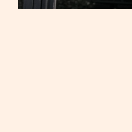
Sud: Confindustria 
moderato ma costa
27 DICEMBRE 2017
7 MINUTI DI LETTURA
Per secondo anno consecutivo Pil in
Dopo un 2016 che ha visto crescere le
nazionale, le anticipazioni relative a
dovrebbe proseguire anche nel 2018, 
indici di fiducia, non lontani dai m
moderatamente positiva.