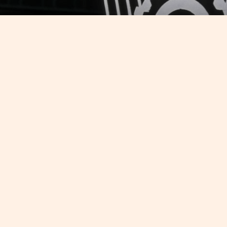
vede nel 2017 un
nte miglioramento
 aumento, +1%
 regioni del Sud in linea con la media
l 2017 confermano la tendenza alla crescita, che
con un incremento del PIL superiore all’1%. Gli
assimi, confermano questa intonazione