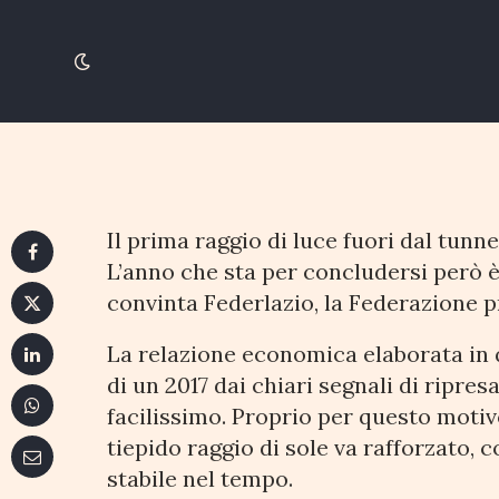
Federlazio: nel 2017
sole. Da consolidare
28 DICEMBRE 2017
4 MINUTI DI LETTURA
Il prima raggio di luce fuori dal tunne
L’anno che sta per concludersi però è s
convinta Federlazio, la Federazione p
La relazione economica elaborata in q
di un 2017 dai chiari segnali di ripre
facilissimo. Proprio per questo motivo
tiepido raggio di sole va rafforzato,
stabile nel tempo.