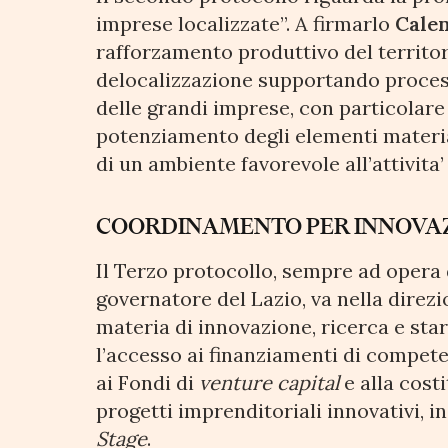
imprese localizzate”. A firmarlo
Cale
rafforzamento produttivo del territor
delocalizzazione supportando processi
delle grandi imprese, con particolare 
potenziamento degli elementi material
di un ambiente favorevole all’attivita’
COORDINAMENTO PER INNOVAZI
Il Terzo protocollo, sempre ad opera
governatore del
Lazio,
va nella direz
materia di innovazione, ricerca e sta
l’accesso ai finanziamenti di compete
ai Fondi di
venture capital
e alla cost
progetti imprenditoriali innovativi, i
Stage
.