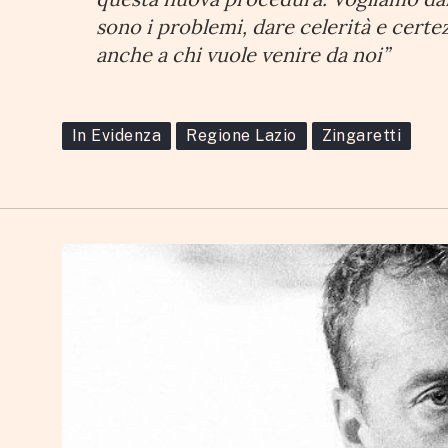
sono i problemi, dare celerità e cert
anche a chi vuole venire da noi”
In Evidenza
Regione Lazio
Zingaretti