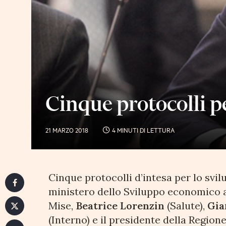
Cinque protocolli pe
21 MARZO 2018
4 MINUTI DI LETTURA
Cinque protocolli d’intesa per lo svi
ministero dello Sviluppo economico a
Mise,
Beatrice Lorenzin
(Salute),
Gia
(Interno) e il presidente della Region