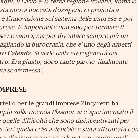
ioni. Il Lazio e’ la terza regione italiana, Roma la
sta nuova boccata d’ossigeno ci proietta a
p e l’innovazione sul sistema delle imprese e poi
mprese. E’ importante non solo per fermare il
e se ne vanno, ma per diventare sempre più un
agliando la burocrazia, che e’ uno degli aspetti
tro
Calenda
. Si vede dalla eterogeneità dei
etro. Era giusto, dopo tante parole, finalmente
uova scommessa”.
IMPRESE
rtello per le grandi imprese Zingaretti ha
mpio sulla vicenda Plasmon si e’ sperimentato il
e quelle difficoltà che sono disincentivanti per
 ieri quella crisi aziendale e stata affrontata co
 alle imprese un interlocutore, capire quali