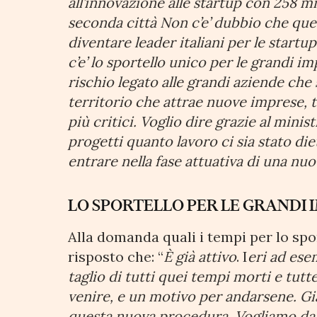
all’innovazione alle startup con 258 mil
seconda città Non c’e’ dubbio che que
diventare leader italiani per le startu
c’e’ lo sportello unico per le grandi i
rischio legato alle grandi aziende ch
territorio che attrae nuove imprese, t
più critici. Voglio dire grazie al minis
progetti quanto lavoro ci sia stato di
entrare nella fase attuativa di una n
LO SPORTELLO PER LE GRANDI 
Alla domanda quali i tempi per lo spo
risposto che: “
È già attivo
. I
eri ad ese
taglio di tutti quei tempi morti e tutt
venire, e un motivo per andarsene. Gia’
questa nuova procedura. Vogliamo dare