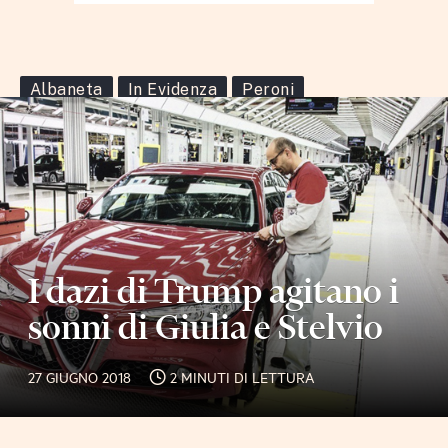
Albaneta
In Evidenza
Peroni
I dazi di Trump agitano i
sonni di Giulia e Stelvio
27 GIUGNO 2018
2 MINUTI DI LETTURA