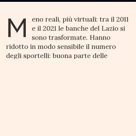
M
eno reali, più virtuali: tra il 2011
e il 2021 le banche del Lazio si
sono trasformate. Hanno
ridotto in modo sensibile il numero
degli sportelli: buona parte delle
operazioni sono state trasferite sul
web abbattendo le code e le attese. Ma
anche il numero degli impiegati.
Oggi
nel Lazio lavorano 24.546 bancari
mentre dieci anni fa erano 28.106 con
una perdita secca di 3.500 posti di
lavoro
. Il passaggio al web ha portato
alla chiusura di
800 sportelli bancari
.