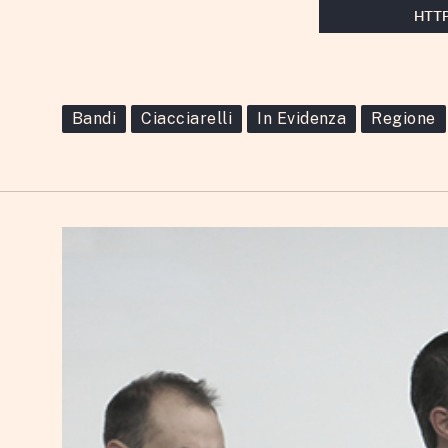
HTTP
Bandi
Ciacciarelli
In Evidenza
Regione