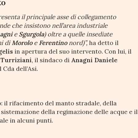
to
esenta il principale asse di collegamento
ende che insistono nell’area industriale
agni
e
Sgurgola
) oltre a quelle insediate
i di
Morolo
e
Ferentino
nord)”,
ha detto il
gelis
in apertura del suo intervento. Con lui, il
Turriziani
, il sindaco di
Anagni
Daniele
 Cda dell’Asi.
o: il rifacimento del manto stradale, della
a sistemazione della regimazione delle acque e il
le in alcuni punti.