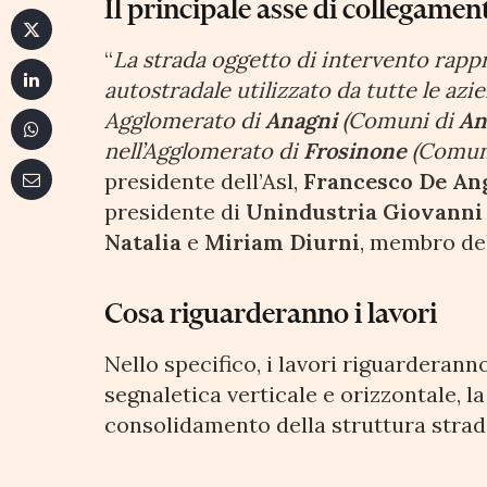
Il principale asse di collegamen
“
La strada oggetto di intervento rappr
autostradale utilizzato da tutte le azi
Agglomerato di
Anagni
(Comuni di
An
nell’Agglomerato di
Frosinone
(Comun
presidente dell’Asl,
Francesco De An
presidente di
Unindustria
Giovanni
Natalia
e
Miriam Diurni
, membro del
Cosa riguarderanno i lavori
Nello specifico, i lavori riguarderann
segnaletica verticale e orizzontale, l
consolidamento della struttura strada