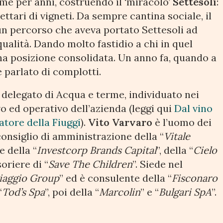
me per anni, costruendo il ‘miracolo’
Settesoli
:
ettari di vigneti. Da sempre cantina sociale, il
un percorso che aveva portato Settesoli ad
qualità. Dando molto fastidio a chi in quel
na posizione consolidata. Un anno fa, quando a
è parlato di complotti.
 delegato di Acqua e terme, individuato nei
vo ed operativo dell’azienda (leggi qui
Dal vino
atore della Fiuggi
).
Vito Varvaro
è l’uomo dei
consiglio di amministrazione della “
Vitale
e della “
Investcorp Brands Capital
”, della “
Cielo
soriere di “
Save The Children
”. Siede nel
iaggio Group
” ed è consulente della “
Fisconaro
“
Tod’s Spa
”, poi della “
Marcolin
” e “
Bulgari SpA
”.