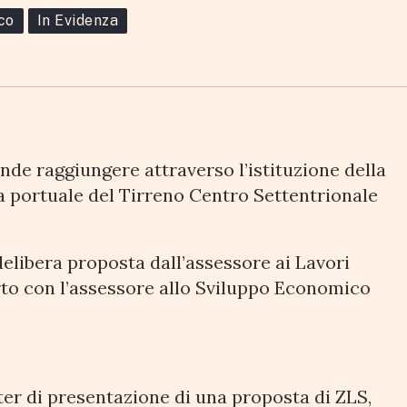
co
In Evidenza
ata
nde raggiungere attraverso l’istituzione della
a portuale del Tirreno Centro Settentrionale
elibera proposta dall’assessore ai Lavori
rto con l’assessore allo Sviluppo Economico
iter di presentazione di una proposta di ZLS,