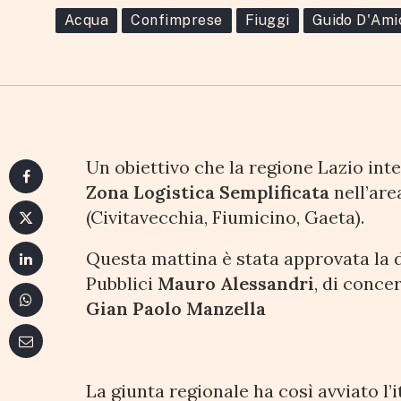
Acqua
Confimprese
Fiuggi
Guido D'Ami
Logistica Semplific
30 OTTOBRE 2018
3 MINUTI DI LETTURA
Un obiettivo che la regione Lazio inte
Zona Logistica Semplificata
nell’are
(Civitavecchia, Fiumicino, Gaeta).
Questa mattina è stata approvata la d
Pubblici
Mauro Alessandri
, di conce
Gian Paolo Manzella
La giunta regionale ha così avviato l’